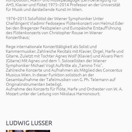
AHS, Klavier und Flöte) 1975–2014 Professor an der Universität
für Musik und darstellende Kunst im Wien.
1976–2015 Soloflötist der Wiener Symphoniker Unter
Chefdirigent Vladimir Fedosejew Flötenkonzert von Helmut Eder
bei den Bregenzer Festspielen und Europäische Erstaufführung
des Flötenkonzerts von Christopher Rouse im Wiener
Konzerthaus;
Rege internationale Konzerttätigkeit als Solist und
Kammermusiker. Zahlreiche Recitals mit Klavier, Orgel, Harfe und
Gitarre. Zuletzt mit Tochter Agnes Wolf (Klavier) und Alvaro Pierri
(Gitarre) Mit Agnes und dem 1. Solocellisten der Wiener
Symphoniker Michael Vogt Auftritte als „Tamino Trio“.
Zahlreiche Konzerte und Aufnahmen als Mitglied des Concentus
Musicus Wien. In dieser Funktion solistisch an der
Gesamtaufnahme der Tafelmusiken von G. Ph. Telemann auf
Originalinstrumenten beteiligt.
Aufnahme des Konzerts für Flöte, Harfe und Orchester von W. A.
Mozart unter der Leitung von Nikolaus Harnoncourt.
LUDWIG LUSSER