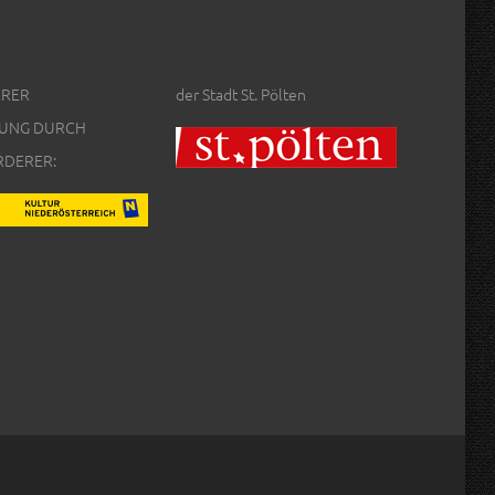
ERER
der Stadt St. Pölten
UNG DURCH
RDERER: