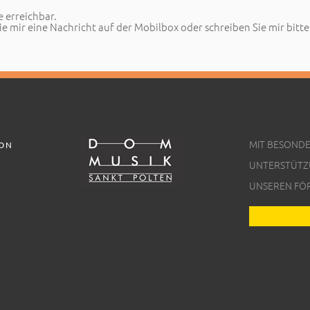
e erreichbar.
e mir eine Nachricht auf der Mobilbox oder schreiben Sie mir bitte 
MIT BESOND
ION
UNTERSTÜTZ
UNSEREN FÖ