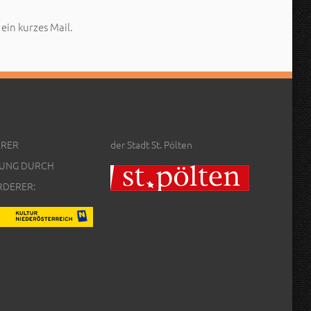
ein kurzes Mail.
ERER
der Stadt St. Pölten
UNG DURCH
RDERER: