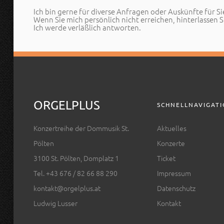
Ich bin gerne für diverse Anfragen oder Auskünfte für Si
Wenn Sie mich persönlich nicht erreichen, hinterlassen Si
Ich werde verläßlich antworten.
ORGELPLUS
SCHNELLNAVIGAT
Konzertreihe der Dommusik St.
Aktuelles
Pölten
Konzerte
3100 St. Pölten, Domplatz 1
Ticket
Tel. +43 676 / 82 66 88 290
Impressum
kontakt@orgelplus.at
Datenschutz
Ludwig Lusser
Kontakt