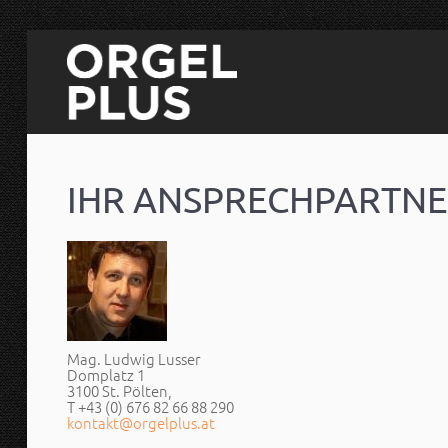
IHR ANSPRECHPARTNE
Mag. Ludwig Lusser
Domplatz 1
3100 St. Pölten,
T +43 (0) 676 82 66 88 290
kontakt@orgelplus.at